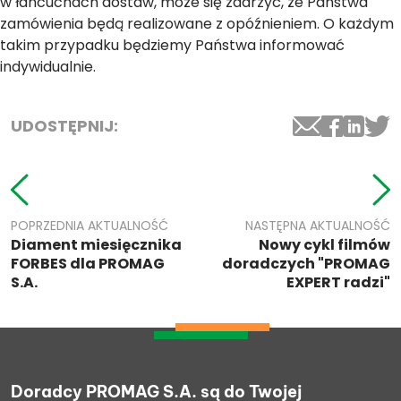
w łańcuchach dostaw, może się zdarzyć, że Państwa
zamówienia będą realizowane z opóźnieniem. O każdym
takim przypadku będziemy Państwa informować
indywidualnie.
UDOSTĘPNIJ:
POPRZEDNIA AKTUALNOŚĆ
NASTĘPNA AKTUALNOŚĆ
Diament miesięcznika
Nowy cykl filmów
FORBES dla PROMAG
doradczych "PROMAG
S.A.
EXPERT radzi"
Doradcy PROMAG S.A. są do Twojej