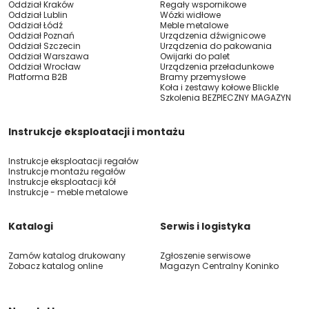
Oddział Kraków
Regały wspornikowe
Oddział Lublin
Wózki widłowe
Oddział Łódź
Meble metalowe
Oddział Poznań
Urządzenia dźwignicowe
Oddział Szczecin
Urządzenia do pakowania
Oddział Warszawa
Owijarki do palet
Oddział Wrocław
Urządzenia przeładunkowe
Platforma B2B
Bramy przemysłowe
Koła i zestawy kołowe Blickle
Szkolenia BEZPIECZNY MAGAZYN
Instrukcje eksploatacji i montażu
Instrukcje eksploatacji regałów
Instrukcje montażu regałów
Instrukcje eksploatacji kół
Instrukcje - meble metalowe
Katalogi
Serwis i logistyka
Zamów katalog drukowany
Zgłoszenie serwisowe
Zobacz katalog online
Magazyn Centralny Koninko