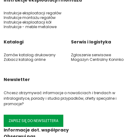
Instrukcje eksploatacji i montażu
Instrukcje eksploatacji regałów
Instrukcje montażu regałów
Instrukcje eksploatacji kół
Instrukcje - meble metalowe
Katalogi
Serwis i logistyka
Zamów katalog drukowany
Zgłoszenie serwisowe
Zobacz katalog online
Magazyn Centralny Koninko
Newsletter
Chcesz otrzymywać informacje o nowościach i trendach w
intralogistyce, porady i studia przypadków, oferty specjalne i
promocje?
ZAPISZ SIĘ DO NEWSLETTERA
Informacje dot. współpracy
Obserwuj nas