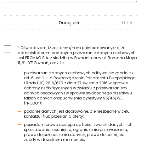
Dodaj plik
*
Oświadczam, iż zostałem/-am poinformowany/-a, że
administratorem podanych przeze mnie danych osobowych
jest PROMAG S.A. z siedzibą w Poznaniu, przy ul. Romana Maya
11, 61-371 Poznań, oraz że:
przetwarzanie danych osobowych odbywa się zgodnie z
art. 6 ust. 1 lit. a Rozporządzenia Parlamentu Europejskiego
i Rady (UE) 2016/679 z dnia 27 kwietnia 2016 w sprawie
ochrony osób fizycznych w związku z przetwarzaniem
danych osobowych i w sprawie swobodnego przepływu
takich danych oraz uchylenia dyrektywy 95/46/WE
(”RODO”);
podanie danych jest dobrowolne, ale niezbędne w celu
kontaktu i/lub przesłania oferty;
posiadam prawo dostępu do treści swoich danych i ich
sprostowania, usunięcia, ograniczenia przetwarzania,
prawo do przenoszenia danych, prawo do cofnięcia
zgody w dowolnym momencie;