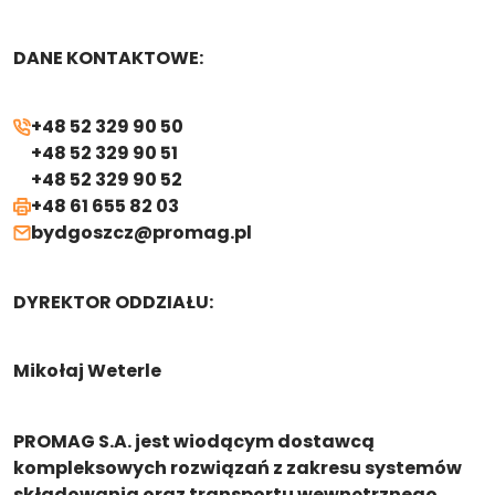
DANE KONTAKTOWE:
+48 52 329 90 50
+48 52 329 90 51
+48 52 329 90 52
+48 61 655 82 03
bydgoszcz@promag.pl
DYREKTOR ODDZIAŁU:
Mikołaj Weterle
PROMAG S.A. jest wiodącym dostawcą
kompleksowych rozwiązań z zakresu systemów
składowania oraz transportu wewnętrznego.