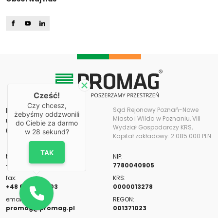
Cześć!
Czy chcesz,
PROMAG S.A.
Sąd Rejonowy Poznań-Nowe
żebyśmy oddzwonili
Miasto i Wilda w Poznaniu, VIII
ul. Romana Maya 11
do Ciebie za darmo
Wydział Gospodarczy KRS,
61-371 Poznań
w
28
sekund?
Kapitał zakładowy: 2.085.000 PLN
TAK
tel:
NIP:
+48 61 655 82 00
7780040905
fax:
KRS:
+48 61 655 82 03
0000013278
email:
REGON:
promag@promag.pl
001371023