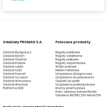
Oddziały PROMAG S.A.
Polecane produkty
Oddział Bydgoszcz
Regały paletowe
Oddział Bytom
Regały satelitarne
Oddział Gdańsk
Regały półkowe
Oddział Kraków
Regały wspornikowe
Oddział Lublin
Wózki widłowe
Oddział Łódź
Meble metalowe
Oddział Poznań
Urządzenia dźwignicowe
Oddział Szczecin
Urządzenia do pakowania
Oddział Warszawa
Owijarki do palet
Oddział Wrocław
Urządzenia przeładunkowe
Platforma B2B
Bramy przemysłowe
Koła i zestawy kołowe Blickle
Szkolenia BEZPIECZNY MAGAZYN