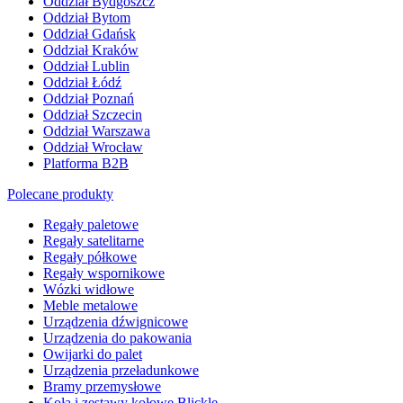
Oddział Bydgoszcz
Oddział Bytom
Oddział Gdańsk
Oddział Kraków
Oddział Lublin
Oddział Łódź
Oddział Poznań
Oddział Szczecin
Oddział Warszawa
Oddział Wrocław
Platforma B2B
Polecane produkty
Regały paletowe
Regały satelitarne
Regały półkowe
Regały wspornikowe
Wózki widłowe
Meble metalowe
Urządzenia dźwignicowe
Urządzenia do pakowania
Owijarki do palet
Urządzenia przeładunkowe
Bramy przemysłowe
Koła i zestawy kołowe Blickle