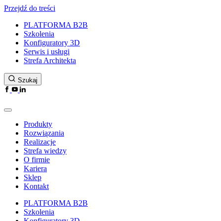
Przejdź do treści
PLATFORMA B2B
Szkolenia
Konfiguratory 3D
Serwis i usługi
Strefa Architekta
Szukaj
Produkty
Rozwiązania
Realizacje
Strefa wiedzy
O firmie
Kariera
Sklep
Kontakt
PLATFORMA B2B
Szkolenia
Konfiguratory 3D