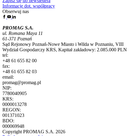
Zapisz się do newslettera
Informacje dot. współpracy
Obserwuj nas
PROMAG S.A.
ul. Romana Maya 11
61-371 Poznań
Sąd Rejonowy Poznań-Nowe Miasto i Wilda w Poznaniu, VIII
Wydział Gospodarczy KRS, Kapitał zakładowy: 2.085.000 PLN
tel:
+48 61 655 82 00
fax:
+48 61 655 82 03
email:
promag@promag.pl
NIP:
7780040905
KRS:
0000013278
REGON:
001371023
BDO:
000069948
Copyright PROMAG S.A. 2026