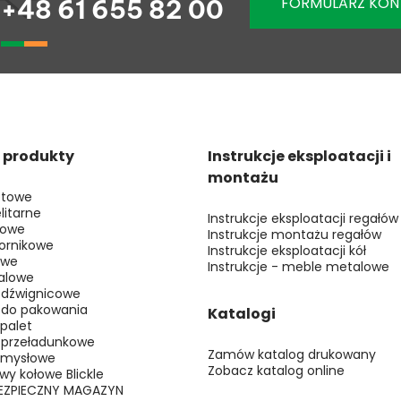
FORMULARZ KO
+48 61 655 82 00
 produkty
Instrukcje eksploatacji i
montażu
etowe
litarne
Instrukcje eksploatacji regałów
kowe
Instrukcje montażu regałów
ornikowe
Instrukcje eksploatacji kół
owe
Instrukcje - meble metalowe
alowe
 dźwignicowe
 do pakowania
Katalogi
 palet
 przeładunkowe
Zamów katalog drukowany
emysłowe
Zobacz katalog online
awy kołowe Blickle
BEZPIECZNY MAGAZYN