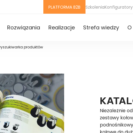
PLATFORMA B2B
Szkolenia
Konfiguratory
Rozwiązania
Realizacje
Strefa wiedzy
O 
wyszukiwarka produktów
KATAL
Niezależnie o
zestawy kołow
podnośnikowy
kołowe do duż