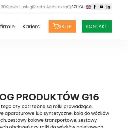
 3D
Serwis i usługi
Strefa Architekta
SZUKAJ
firmie
Kariera
SKLEP
KONTAKT
OG PRODUKTÓW G16
d tego czy potrzebne są rolki prowadzące,
e aparaturowe lub syntetyczne, koła do wózków
ch, zestawy kołowe transportowe, zestawy
ych obciążeń czy rolki do wózków paletowych,