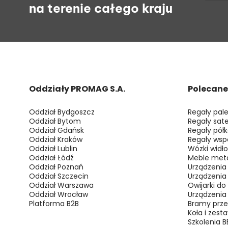
na terenie całego kraju
Oddziały PROMAG S.A.
Polecane
Oddział Bydgoszcz
Regały pal
Oddział Bytom
Regały sate
Oddział Gdańsk
Regały pół
Oddział Kraków
Regały wsp
Oddział Lublin
Wózki widł
Oddział Łódź
Meble met
Oddział Poznań
Urządzenia
Oddział Szczecin
Urządzenia
Oddział Warszawa
Owijarki do
Oddział Wrocław
Urządzenia
Platforma B2B
Bramy prz
Koła i zest
Szkolenia 