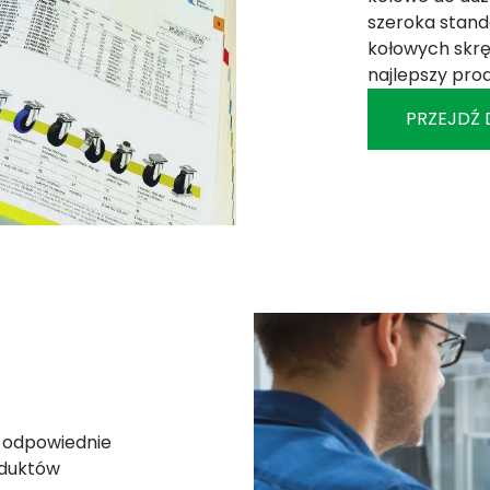
szeroka stand
kołowych skrę
najlepszy pro
PRZEJDŹ
ź odpowiednie
oduktów