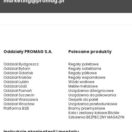
marketing@promag.pl
Oddziały PROMAG S.A.
Polecane produkty
Oddział Bydgoszcz
Regały paletowe
Oddział Bytom
Regały satelitarne
Oddział Gdańsk
Regały półkowe
Oddział Kraków
Regały wspornikowe
Oddział Lublin
Wózki widłowe
Oddział Łódź
Meble metalowe
Oddział Poznań
Urządzenia dźwignicowe
Oddział Szczecin
Urządzenia do pakowania
Oddział Warszawa
Owijarki do palet
Oddział Wrocław
Urządzenia przeładunkowe
Platforma B2B
Bramy przemysłowe
Koła i zestawy kołowe Blickle
Szkolenia BEZPIECZNY MAGAZYN
Instrukcje eksploatacji i montażu