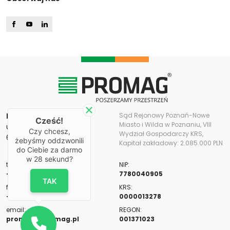
PROMAG S.A.
Sąd Rejonowy Poznań-Nowe
Cześć!
Miasto i Wilda w Poznaniu, VIII
ul. Romana Maya 11
Czy chcesz,
Wydział Gospodarczy KRS,
61-371 Poznań
żebyśmy oddzwonili
Kapitał zakładowy: 2.085.000 PLN
do Ciebie za darmo
w
28
sekund?
tel:
NIP:
+48 61 655 82 00
7780040905
TAK
fax:
KRS:
+48 61 655 82 03
0000013278
email:
REGON:
promag@promag.pl
001371023