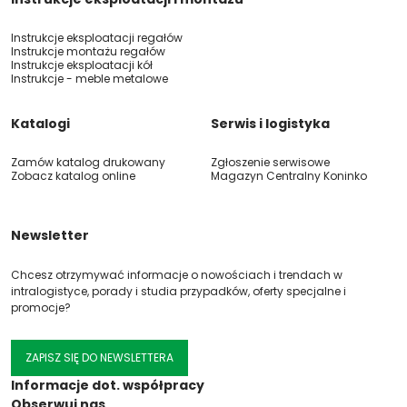
Instrukcje eksploatacji regałów
Instrukcje montażu regałów
Instrukcje eksploatacji kół
Instrukcje - meble metalowe
Katalogi
Serwis i logistyka
Zamów katalog drukowany
Zgłoszenie serwisowe
Zobacz katalog online
Magazyn Centralny Koninko
Newsletter
Chcesz otrzymywać informacje o nowościach i trendach w
intralogistyce, porady i studia przypadków, oferty specjalne i
promocje?
ZAPISZ SIĘ DO NEWSLETTERA
Informacje dot. współpracy
Obserwuj nas