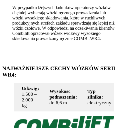
W przypadku lżejszych ładunków operatorzy wózków
chętniej wybierają wózki ręcznego prowadzenia lub
wózki wysokiego składowania, które w ruchliwych,
produkcyjnych strefach zakładu sprawdzają się lepiej niż
wózki czołowe. W odpowiedzi na oczekiwania klientów
Combilift opracował wózek widłowy wysokiego
składowania prowadzony ręcznie COMBi-WR4.
NAJWAŻNIEJSZE CECHY WÓZKÓW SERII
WR4:
Udźwig:
Wysokość
Typ
1.500 –
Ty
podnoszenia:
silnika:
2.000
pr
do 6,6 m
elektryczny
kg