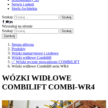
Serwis i usługi
Strefa Architekta
Szukaj:
Wyszukaj na stronie
Szukaj:
Zamknij
Strona główna
Produkty
Wózki magazynowe i czołowe
Wózki widłowe Combilift
✅
Wózki ręcznie prowadzone COMBILIFT
Wózki widłowe Combilift seria WR4
WÓZKI WIDŁOWE
COMBILIFT COMBI-WR4