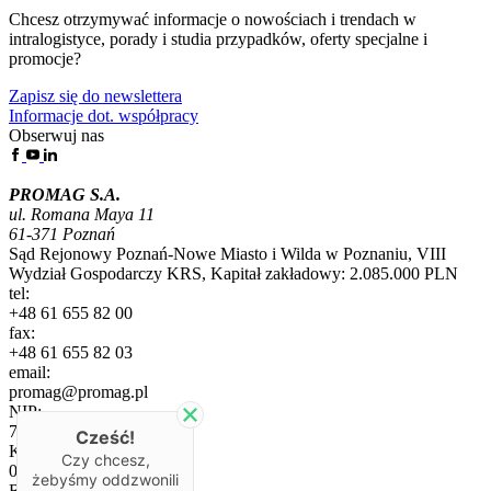
Chcesz otrzymywać informacje o nowościach i trendach w
intralogistyce, porady i studia przypadków, oferty specjalne i
promocje?
Zapisz się do newslettera
Informacje dot. współpracy
Obserwuj nas
PROMAG S.A.
ul. Romana Maya 11
61-371 Poznań
Sąd Rejonowy Poznań-Nowe Miasto i Wilda w Poznaniu, VIII
Wydział Gospodarczy KRS, Kapitał zakładowy: 2.085.000 PLN
tel:
+48 61 655 82 00
fax:
+48 61 655 82 03
email:
promag@promag.pl
NIP:
7780040905
Cześć!
KRS:
Czy chcesz,
0000013278
żebyśmy oddzwonili
REGON: