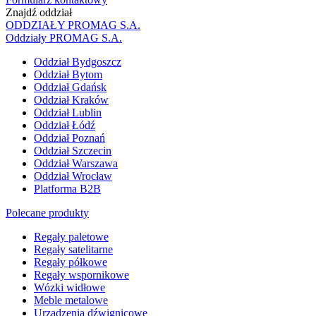
Znajdź oddział
ODDZIAŁY PROMAG S.A.
Oddziały PROMAG S.A.
Oddział Bydgoszcz
Oddział Bytom
Oddział Gdańsk
Oddział Kraków
Oddział Lublin
Oddział Łódź
Oddział Poznań
Oddział Szczecin
Oddział Warszawa
Oddział Wrocław
Platforma B2B
Polecane produkty
Regały paletowe
Regały satelitarne
Regały półkowe
Regały wspornikowe
Wózki widłowe
Meble metalowe
Urządzenia dźwignicowe