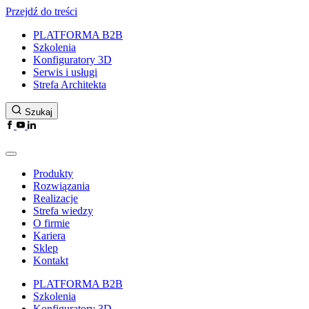
Przejdź do treści
PLATFORMA B2B
Szkolenia
Konfiguratory 3D
Serwis i usługi
Strefa Architekta
Szukaj
Produkty
Rozwiązania
Realizacje
Strefa wiedzy
O firmie
Kariera
Sklep
Kontakt
PLATFORMA B2B
Szkolenia
Konfiguratory 3D