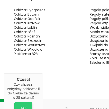
Oddział Bydgoszcz
Regały pal
Oddział Bytom
Regały sate
Oddział Gdańsk
Regały pół
Oddział Kraków
Regały wsp
Oddział Lublin
Wózki widł
Oddział Łódź
Meble met
Oddział Poznań
Urządzenia
Oddział Szczecin
Urządzenia
Oddział Warszawa
Owijarki do
Oddział Wrocław
Urządzenia
Platforma B2B
Bramy prz
Koła i zest
Szkolenia 
Cześć!
Czy chcesz,
żebyśmy oddzwonili
do Ciebie za darmo
w
28
sekund?
TAK