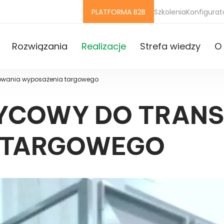
PLATFORMA B2B
Szkolenia
Konfigurat
Rozwiązania
Realizacje
Strefa wiedzy
O 
towania wyposażenia targowego
ŻYCOWY DO TRAN
 TARGOWEGO