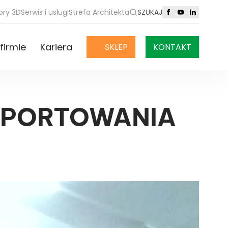
ory 3D
Serwis i usługi
Strefa Architekta
SZUKAJ
firmie
Kariera
SKLEP
KONTAKT
SPORTOWANIA