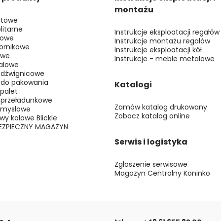
montażu
etowe
litarne
Instrukcje eksploatacji regałów
kowe
Instrukcje montażu regałów
ornikowe
Instrukcje eksploatacji kół
owe
Instrukcje - meble metalowe
alowe
 dźwignicowe
 do pakowania
Katalogi
 palet
 przeładunkowe
Zamów katalog drukowany
emysłowe
Zobacz katalog online
awy kołowe Blickle
BEZPIECZNY MAGAZYN
Serwis i logistyka
Zgłoszenie serwisowe
Magazyn Centralny Koninko