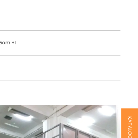
ziom +1
KATALOG