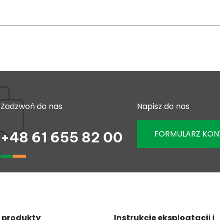
Zadzwoń do nas
Napisz do nas
FORMULARZ KO
+48 61 655 82 00
 produkty
Instrukcje eksploatacji i