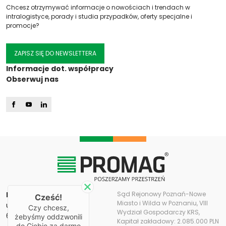
Chcesz otrzymywać informacje o nowościach i trendach w
intralogistyce, porady i studia przypadków, oferty specjalne i
promocje?
ZAPISZ SIĘ DO NEWSLETTERA
Informacje dot. współpracy
Obserwuj nas
PROMAG S.A.
Sąd Rejonowy Poznań-Nowe
Cześć!
Miasto i Wilda w Poznaniu, VIII
ul. Romana Maya 11
Czy chcesz,
Wydział Gospodarczy KRS,
61-371 Poznań
żebyśmy oddzwonili
Kapitał zakładowy: 2.085.000 PLN
do Ciebie za darmo