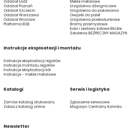
Oddział Łódź
Meble metalowe
Oddział Poznań
Urządzenia dźwignicowe
Oddział Szczecin
Urządzenia do pakowania
Oddział Warszawa
Owijarki do palet
Oddział Wrocław
Urządzenia przeładunkowe
Platforma B2B
Bramy przemysłowe
Koła i zestawy kołowe Blickle
Szkolenia BEZPIECZNY MAGAZYN
Instrukcje eksploatacji i montażu
Instrukcje eksploatacji regałów
Instrukcje montażu regałów
Instrukcje eksploatacji kół
Instrukcje - meble metalowe
Katalogi
Serwis i logistyka
Zamów katalog drukowany
Zgłoszenie serwisowe
Zobacz katalog online
Magazyn Centralny Koninko
Newsletter