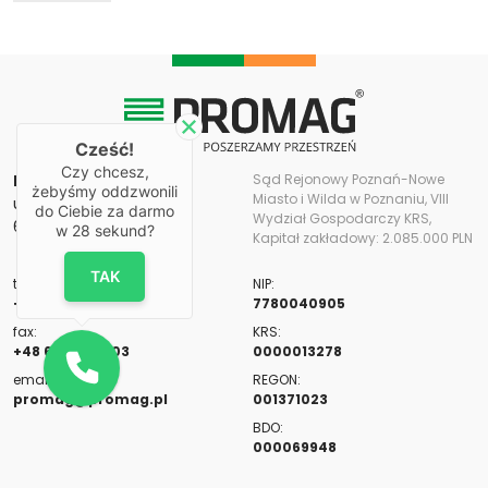
Cześć!
Czy chcesz,
PROMAG S.A.
Sąd Rejonowy Poznań-Nowe
żebyśmy oddzwonili
Miasto i Wilda w Poznaniu, VIII
ul. Romana Maya 11
do Ciebie za darmo
Wydział Gospodarczy KRS,
61-371 Poznań
w
28
sekund?
Kapitał zakładowy: 2.085.000 PLN
TAK
tel:
NIP:
+48 61 655 82 00
7780040905
fax:
KRS:
+48 61 655 82 03
0000013278
email:
REGON:
promag@promag.pl
001371023
BDO:
000069948