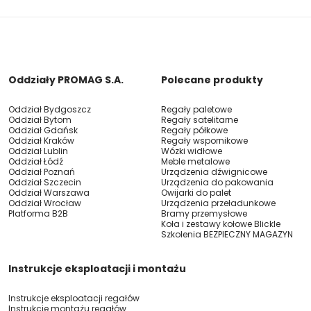
Oddziały PROMAG S.A.
Polecane produkty
Oddział Bydgoszcz
Regały paletowe
Oddział Bytom
Regały satelitarne
Oddział Gdańsk
Regały półkowe
Oddział Kraków
Regały wspornikowe
Oddział Lublin
Wózki widłowe
Oddział Łódź
Meble metalowe
Oddział Poznań
Urządzenia dźwignicowe
Oddział Szczecin
Urządzenia do pakowania
Oddział Warszawa
Owijarki do palet
Oddział Wrocław
Urządzenia przeładunkowe
Platforma B2B
Bramy przemysłowe
Koła i zestawy kołowe Blickle
Szkolenia BEZPIECZNY MAGAZYN
Instrukcje eksploatacji i montażu
Instrukcje eksploatacji regałów
Instrukcje montażu regałów