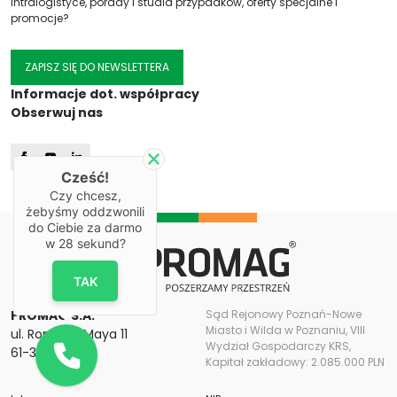
intralogistyce, porady i studia przypadków, oferty specjalne i
promocje?
ZAPISZ SIĘ DO NEWSLETTERA
Informacje dot. współpracy
Obserwuj nas
Cześć!
Czy chcesz,
żebyśmy oddzwonili
do Ciebie za darmo
w
28
sekund?
TAK
PROMAG S.A.
Sąd Rejonowy Poznań-Nowe
Miasto i Wilda w Poznaniu, VIII
ul. Romana Maya 11
Wydział Gospodarczy KRS,
61-371 Poznań
Kapitał zakładowy: 2.085.000 PLN