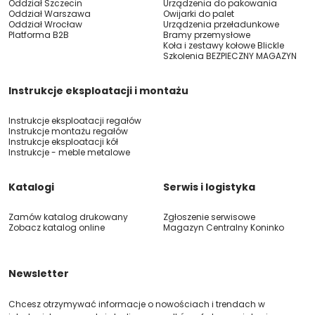
Oddział Szczecin
Urządzenia do pakowania
Oddział Warszawa
Owijarki do palet
Oddział Wrocław
Urządzenia przeładunkowe
Platforma B2B
Bramy przemysłowe
Koła i zestawy kołowe Blickle
Szkolenia BEZPIECZNY MAGAZYN
Instrukcje eksploatacji i montażu
Instrukcje eksploatacji regałów
Instrukcje montażu regałów
Instrukcje eksploatacji kół
Instrukcje - meble metalowe
Katalogi
Serwis i logistyka
Zamów katalog drukowany
Zgłoszenie serwisowe
Zobacz katalog online
Magazyn Centralny Koninko
Newsletter
Chcesz otrzymywać informacje o nowościach i trendach w