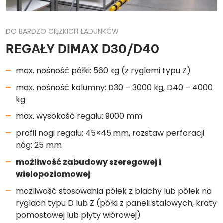
DO BARDZO CIĘŻKICH ŁADUNKÓW
REGAŁY DIMAX D30/D40
max. nośność półki: 560 kg (z ryglami typu Z)
max. nośność kolumny: D30 – 3000 kg, D40 – 4000
kg
max. wysokość regału: 9000 mm
profil nogi regału: 45×45 mm, rozstaw perforacji
nóg: 25 mm
możliwość zabudowy szeregowej i
wielopoziomowej
możliwość stosowania półek z blachy lub półek na
ryglach typu D lub Z (półki z paneli stalowych, kraty
pomostowej lub płyty wiórowej)