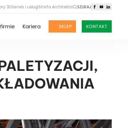
ory 3D
Serwis i usługi
Strefa Architekta
SZUKAJ
firmie
Kariera
SKLEP
KONTAKT
PALETYZACJI,
SKŁADOWANIA