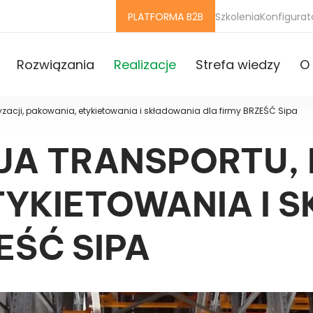
PLATFORMA B2B
Szkolenia
Konfigurat
Rozwiązania
Realizacje
Strefa wiedzy
O 
yzacji, pakowania, etykietowania i składowania dla firmy BRZEŚĆ Sipa
A TRANSPORTU, 
TYKIETOWANIA I 
EŚĆ SIPA