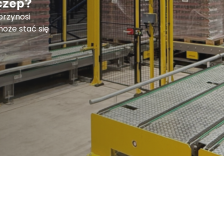
czep?
 przynosi
może stać się