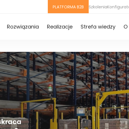
PLATFORMA B2B
Szkolenia
Konfigurat
Rozwiązania
Realizacje
Strefa wiedzy
O 
skraca