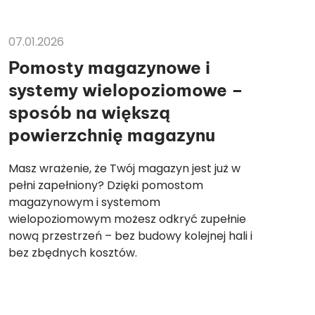
ARTYKUŁY
AR
07.01.2026
05
Pomosty magazynowe i
J
systemy wielopoziomowe –
s
sposób na większą
p
powierzchnię magazynu
b
p
Masz wrażenie, że Twój magazyn jest już w
pełni zapełniony? Dzięki pomostom
Wy
magazynowym i systemom
wy
wielopoziomowym możesz odkryć zupełnie
Au
nową przestrzeń – bez budowy kolejnej hali i
sk
bez zbędnych kosztów.
tw
śr
„t
wp