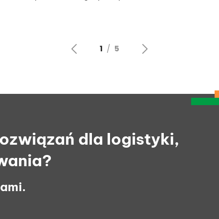
związań dla logistyki,
wania?
cami.