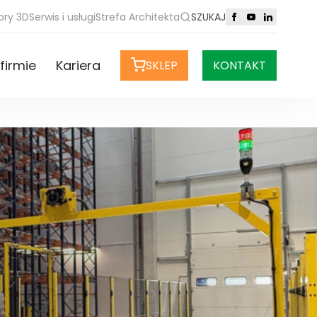
ory 3D
Serwis i usługi
Strefa Architekta
SZUKAJ
firmie
Kariera
SKLEP
KONTAKT