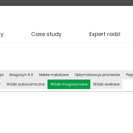
ły
Case study
Expert radzi
ja
Magazyn 4.0
Meble metalowe
Optymalizacja procesów
Pop
y
Wózki autonomiczne
Wózki magazynowe
Wózki widłowe